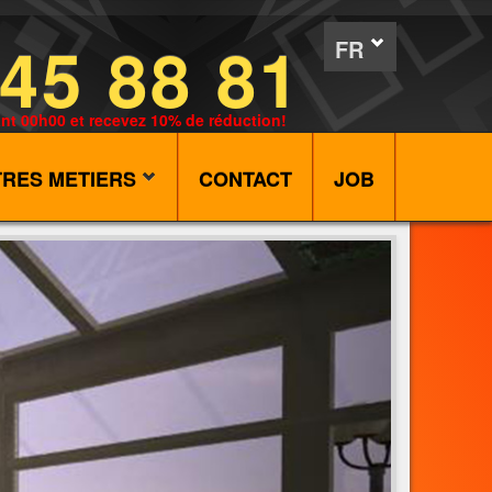
45 88 81
FR
nt 00h00 et recevez 10% de réduction!
TRES METIERS
CONTACT
JOB